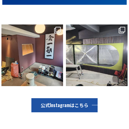
yugengaisya.toushin
yugengaisya.toushin
10月 23
5月 10
公式Instagramはこちら