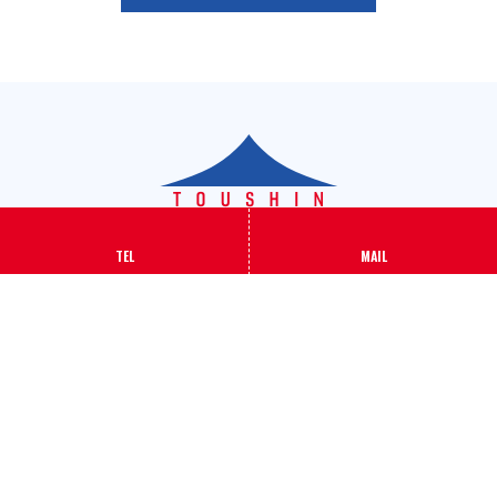
TEL
MAIL
有限会社 TOUSHIN
〒189-0001 東京都東村山市秋津町5-24-48
TEL
042-396-8849
Instagram
お問い合わせ